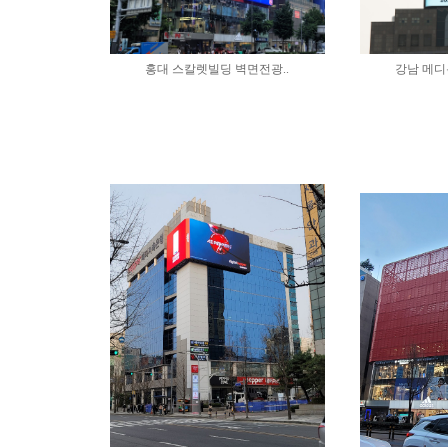
홍대 스칼렛빌딩 벽면전광..
강남 메디