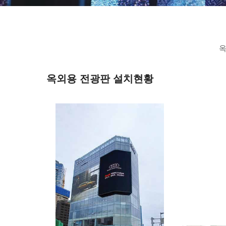
옥
옥외용 전광판 설치현황