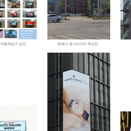
지하철역입구 상단..
동해시 효가사거리 옥상전..