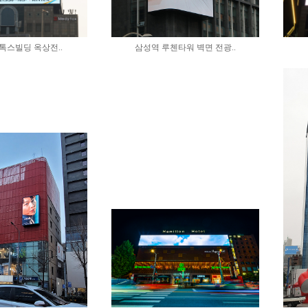
톡스빌딩 옥상전..
삼성역 루첸타워 벽면 전광..