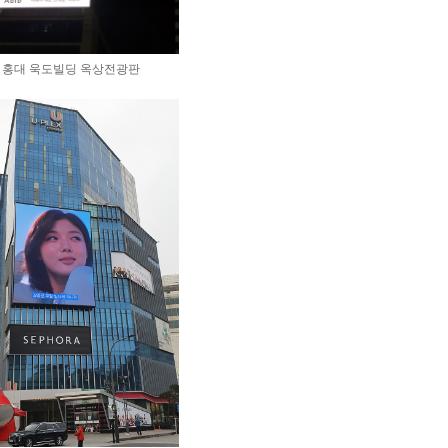
홍대 욱도빌딩 옥상전광판