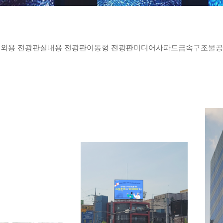
외용 전광판
실내용 전광판
이동형 전광판
미디어사파드
금속구조물공