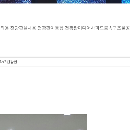
외용 전광판
실내용 전광판
이동형 전광판
미디어사파드
금속구조물공
LLAR전광판